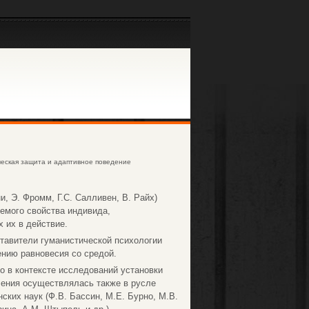
еская защита и адаптивное поведение
и, Э. Фромм, Г.С. Салливен, В. Райх)
емого свойства индивида,
 их в действие.
тавители гуманистической психологии
ению равновесия со средой.
о в контексте исследований установки
ления осуществлялась также в русле
нских наук (Ф.В. Бассин, М.Е. Бурно, М.В.