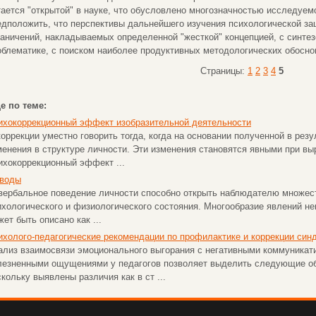
тается "открытой" в науке, что обусловлено многозначностью исследуем
едположить, что перспективы дальнейшего изучения психологической з
раничений, накладываемых определенной "жесткой" концепцией, с синте
облематике, с поиском наиболее продуктивных методологических обосно
Страницы:
1
2
3
4
5
е по теме:
ихокоррекционный эффект изобразительной деятельности
коррекции уместно говорить тогда, когда на основании полученной в ре
менения в структуре личности. Эти изменения становятся явными при вы
ихокоррекционный эффект ...
воды
вербальное поведение личности способно открыть наблюдателю множест
ихологического и физиологического состояния. Многообразие явлений не
ет быть описано как ...
ихолого-педагогические рекомендации по профилактике и коррекции син
ализ взаимосвязи эмоционального выгорания с негативными коммуникат
лезненными ощущениями у педагогов позволяет выделить следующие об
скольку выявлены различия как в ст ...