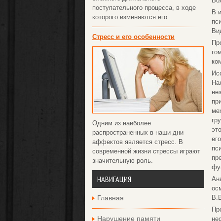
Во
поступательного процесса, в ходе
В 
которого изменяются его...
пс
Ви
Стресс и его особенности
Пр
го
ко
Ис
На
не
пр
ме
гр
Одним из наиболее
эт
распространенных в наши дни
ег
аффектов является стресс. В
пс
современной жизни стрессы играют
пр
значительную роль.
фу
НАВИГАЦИЯ
Ан
ос
Главная
В.В
Пр
Нарушение памяти
не