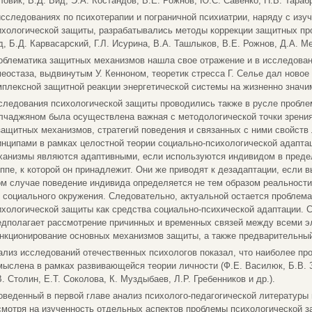
ловик, В.Д. Вид, Э.А. Костандов, В.Е. Рожнов, Ю.С. Савенко, Н.В. Тараб
исследованиях по психотерапии и пограничной психиатрии, наряду с изу
ихологической защиты, разрабатывались методы коррекции защитных про
д, Б.Д. Карвасарский, Г.Л. Исурина, В.А. Ташлыков, В.Е. Рожнов, Д.А. М
облематика защитных механизмов нашла свое отражение и в исследован
меостаза, выдвинутым У. Кенноном, теоретик стресса Г. Селье дал ново
мплексной защитной реакции энергетической системы на жизненно значи
следования психологической защиты проводились также в русле проблем
лчаджяном была осуществлена важная с методологической точки зрени
защитных механизмов, стратегий поведения и связанных с ними свойств
инципами в рамках целостной теории социально-психологической адапта
ханизмы являются адаптивными, если используются индивидом в предел
уппе, к которой он принадлежит. Они же приводят к дезадаптации, если 
ом случае поведение индивида определяется не тем образом реальности
о социального окружения. Следовательно, актуальной остается проблема
ихологической защиты как средства социально-психической адаптации. 
едполагает рассмотрение причинных и временных связей между всеми э
нкционирование основных механизмов защиты, а также предварительный
ализ исследований отечественных психологов показал, что наиболее пр
мыслена в рамках развивающейся теории личности (Ф.Е. Василюк, Б.В. З
. Столин, Е.Т. Соколова, К. Муздыбаев, Л.Р. Гребенников и др.).
оведенный в первой главе анализ психолого-педагогической литературы 
смотря на изученность отдельных аспектов проблемы психологической з