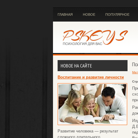
ГЛАВНАЯ
НОВОЕ
ПОПУЛЯРНОЕ
Пс
НОВОЕ НА САЙТЕ
Мат
Воспитание и развитие личности
Стр
Пр
сх
пр
Ра
до
Из
Д.
Развитие человека — результат
пе
сложного длительного