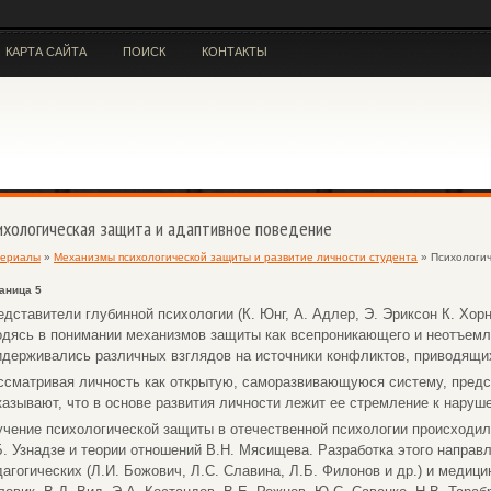
КАРТА САЙТА
ПОИСК
КОНТАКТЫ
ихологическая защита и адаптивное поведение
ериалы
»
Механизмы психологической защиты и развитие личности студента
» Психологич
аница 5
едставители глубинной психологии (К. Юнг, А. Адлер, Э. Эриксон К. Хорн
одясь в понимании механизмов защиты как всепроникающего и неотъемл
идерживались различных взглядов на источники конфликтов, приводящих
ссматривая личность как открытую, саморазвивающуюся систему, предс
казывают, что в основе развития личности лежит ее стремление к наруш
учение психологической защиты в отечественной психологии происходил
Б. Узнадзе и теории отношений В.Н. Мясищева. Разработка этого направ
дагогических (Л.И. Божович, Л.С. Славина, Л.Б. Филонов и др.) и медици