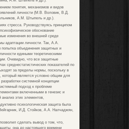
рина, А.М. Штыпель и др.).
чением понятия, механизмов и видов
явлений личности (М.В. Воловик, В.Д.
ельников, А.М. Штыпель и др.).
иях стресса. Руководствуясь принципом
е психофизическое обоснование
мые изменения во внешней среде
ы адаптации личности. Так, А.А.
я попытка объединения защитных и
 личности едиными теоретическими
ции. Очевидно, что все защитные
ах среднестатистических показателей по
выходят за пределы нормы, поскольку в
, который является условно общим для
 разработки системной концепции
Системный подход к проблеме
лементами включенными в генезис и
 анализ этих элементов,
одуктивно психологическая защита была
ейгарник, И.Д. Стойков, А.А. Налчаджян,
позволил сделать вывод о том, что,
ащиты, она до настоящего времени