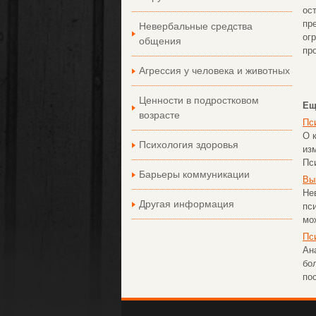
ос
пр
Невербальные средства
ог
общения
пр
Агрессия у человека и животных
Ценности в подростковом
Ещ
возрасте
Пс
О 
Психология здоровья
из
Пс
Барьеры коммуникации
Вы
Не
Другая информация
пс
мож
Пс
Ан
бо
по