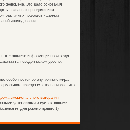
ого феномена. Это дало основания
ащиты связаны с преодолением
зом различных подходов к данной
ваний исследования.
зультате анализа информации происходят
ражении на поведенческом уровне.
во особенностей её внутреннего мира,
вербального поведения столь широко, что
дрома эмоционального выгорания
ивными установками и субъективными
основания для рекомендаций: 1)