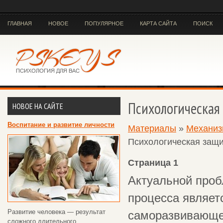
ГЛАВНАЯ
НОВОЕ
ПОПУЛЯРНОЕ
КАРТА САЙТА
ПОИСК
Психологическая
НОВОЕ НА САЙТЕ
Воспитание и развитие личности
Материалы
»
Механиз
Психологическая защи
Страница 1
Актуальной проб
процесса являет
Развитие человека — результат
саморазвивающей
сложного длительного