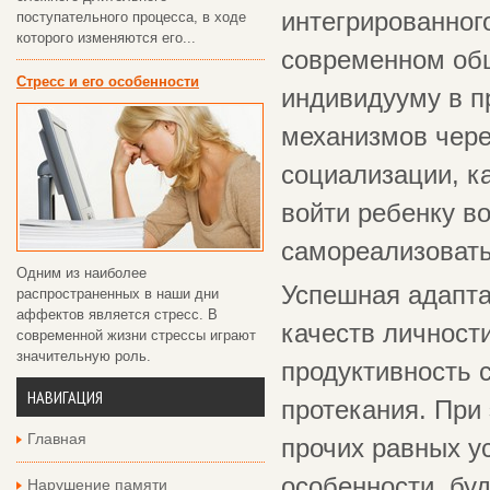
интегрированного
поступательного процесса, в ходе
которого изменяются его...
современном общ
Стресс и его особенности
индивидууму в 
механизмов чере
социализации, к
войти ребенку в
самореализовать
Одним из наиболее
Успешная адапта
распространенных в наши дни
аффектов является стресс. В
качеств личност
современной жизни стрессы играют
значительную роль.
продуктивность 
НАВИГАЦИЯ
протекания. При 
Главная
прочих равных у
особенности, бу
Нарушение памяти