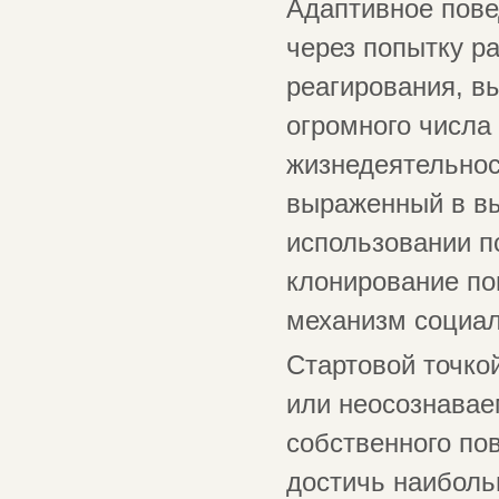
Адаптивное пове
через попытку р
реагирования, в
огромного числа
жизнедеятельнос
выраженный в в
использовании п
клонирование по
механизм социал
Стартовой точко
или неосознавае
собственного по
достичь наиболь