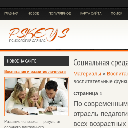
ГЛАВНАЯ
НОВОЕ
ПОПУЛЯРНОЕ
КАРТА САЙТА
ПОИСК
Социальная сред
НОВОЕ НА САЙТЕ
Воспитание и развитие личности
Материалы
»
Воспитан
воспитательные функ
Страница 1
По современным 
отрасль педагог
Развитие человека — результат
всех возрастных 
сложного длительного