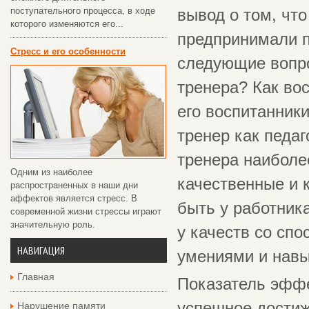
поступательного процесса, в ходе
вывод о том, чт
которого изменяются его...
предпринимали п
Стресс и его особенности
следующие вопро
тренера? Как во
его воспитанник
тренер как педаг
тренера наиболе
Одним из наиболее
качественные и 
распространенных в наши дни
аффектов является стресс. В
быть у работник
современной жизни стрессы играют
значительную роль.
у качеств со спо
НАВИГАЦИЯ
умениями и навык
Главная
Показатель эффе
успешное достиж
Нарушение памяти