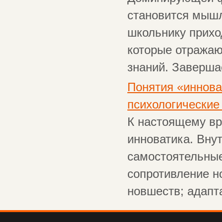
становится мышл
школьнику прихо
которые отражаю
знаний. Завершае
Понятия «иннова
психологически
К настоящему вр
инноватика. Вну
самостоятельные
сопротивление н
новшеств; адапта