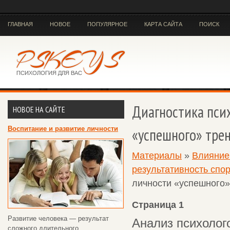
ГЛАВНАЯ
НОВОЕ
ПОПУЛЯРНОЕ
КАРТА САЙТА
ПОИСК
Диагностика пси
НОВОЕ НА САЙТЕ
Воспитание и развитие личности
«успешного» трен
Материалы
»
Влияние 
результативность спо
личности «успешного»
Страница 1
Развитие человека — результат
Анализ психолог
сложного длительного