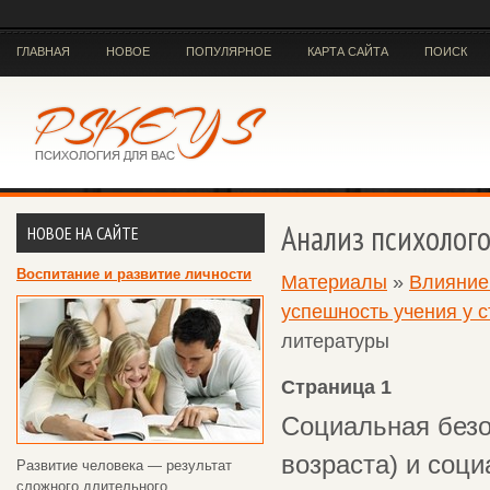
ГЛАВНАЯ
НОВОЕ
ПОПУЛЯРНОЕ
КАРТА САЙТА
ПОИСК
Анализ психолог
НОВОЕ НА САЙТЕ
Воспитание и развитие личности
Материалы
»
Влияние 
успешность учения у 
литературы
Страница 1
Социальная безо
возраста) и соц
Развитие человека — результат
сложного длительного