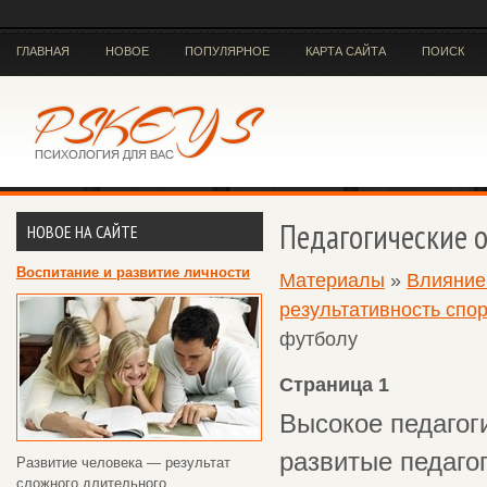
ГЛАВНАЯ
НОВОЕ
ПОПУЛЯРНОЕ
КАРТА САЙТА
ПОИСК
Педагогические о
НОВОЕ НА САЙТЕ
Воспитание и развитие личности
Материалы
»
Влияние 
результативность спо
футболу
Страница 1
Высокое педагог
развитые педагог
Развитие человека — результат
сложного длительного