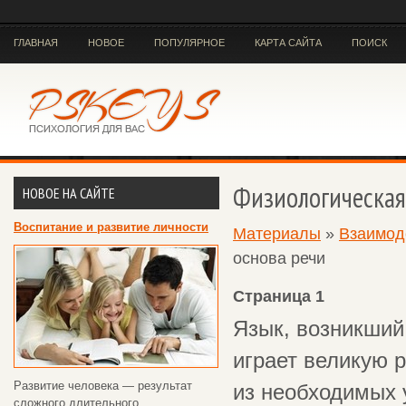
ГЛАВНАЯ
НОВОЕ
ПОПУЛЯРНОЕ
КАРТА САЙТА
ПОИСК
Физиологическая
НОВОЕ НА САЙТЕ
Воспитание и развитие личности
Материалы
»
Взаимод
основа речи
Страница 1
Язык, возникший
играет великую р
Развитие человека — результат
из необходимых 
сложного длительного