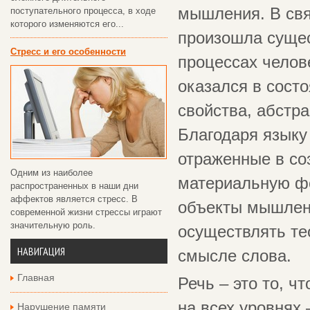
мышления. В свя
поступательного процесса, в ходе
которого изменяются его...
произошла сущес
Стресс и его особенности
процессах челов
оказался в состо
свойства, абстр
Благодаря языку
отраженные в со
Одним из наиболее
материальную ф
распространенных в наши дни
аффектов является стресс. В
объекты мышлени
современной жизни стрессы играют
значительную роль.
осуществлять те
НАВИГАЦИЯ
смысле слова.
Главная
Речь – это то, ч
на всех уровнях
Нарушение памяти