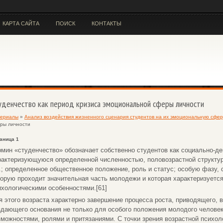
КАРТА САЙТА
ПОИСК
КОНТАКТЫ
уденчество как период кризиса эмоциональной сферы личности
ериалы
»
Анализ воздействия жизненного сценария студентов на их эмоциональную сфер
ры личности
аница 1
рмин «студенчество» обозначает собственно студентов как социально-д
рактеризующуюся определенной численностью, половозрастной структу
д.; определенное общественное положение, роль и статус; особую фазу, 
торую проходит значительная часть молодежи и которая характеризуетс
ихологическими особенностями.[61]
я этого возраста характерно завершение процесса роста, приводящего, в
здающего основания не только для особого положения молодого человек
зможностями, ролями и притязаниями. С точки зрения возрастной психол