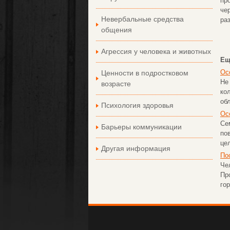
пр
че
Невербальные средства
ра
общения
Агрессия у человека и животных
Ещ
Ос
Ценности в подростковом
Не
возрасте
ко
об
Психология здоровья
Ос
Се
Барьеры коммуникации
по
цел
Другая информация
По
Че
Пр
гор