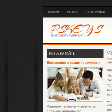
ГЛАВНАЯ
НОВОЕ
ПОПУЛЯРНОЕ
Ст
НОВОЕ НА САЙТЕ
Мат
Воспитание и развитие личности
сфе
Стр
Те
ха
т.
ко
пс
Дл
со
Развитие человека — результат
во
сложного длительного