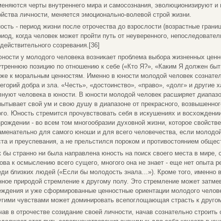
меняются черты внутреннего мира и самосознания, эволюционизируют и 
ойства личности, меняется эмоционально-волевой строй жизни.
ость - период жизни после отрочества до взрослости (возрастные границы
риод, когда человек может пройти путь от неуверенного, непоследовател
 действительного созревания.[36]
юности у молодого человека возникает проблема выбора жизненных цен
утреннюю позицию по отношению к себе («Кто Я?», «Каким Я должен быт
кже к моральным ценностям. Именно в юности молодой человек сознател
тегорий добра и зла. «Честь», «достоинство», «право», «долг» и другие
лнуют человека в юности. В юности молодой человек расширяет диапазо
пытывает свой ум и свою душу в диапазоне от прекрасного, возвышенног
ого. Юность стремится прочувствовать себя в искушениях и восхождении
зрождении - во всем том многообразии духовной жизни, которое свойств
аменательно для самого юноши и для всего человечества, если молодой
ста и преуспевания, а не прельстился пороком и противостоянием общес
к бы странно ни была направлена юность на поиск своего места в мире,
това к осмыслению всего сущего, многого она не знает - еще нет опыта 
еди близких людей («Если бы молодость знала…»). Кроме того, именно 
нное природой стремление к другому полу. Это стремление может затмев
еждения и уже сформированные ценностные ориентации молодого человек
угими чувствами может доминировать всепоглощающая страсть к другом
чав в отрочестве созидание своей личности, начав сознательно строить