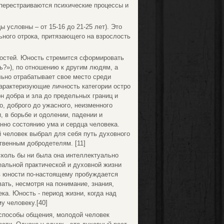
перестраиваются психические процессы и
 условны – от 15-16 до 21-25 лет). Это
ьного отрока, притязающего на взрослость
ностей. Юность стремится сформировать
ь?»), по отношению к другим людям, а
ьно отрабатывает свое место среди
 характеризующие личность категории остро
н добра и зла до предельных границ и
о, доброго до ужасного, неизменного
, в борьбе и одолении, падении и
енно состоянию ума и сердца человека.
 человек выбрал для себя путь духовного
твенным добродетелям. [11]
 сколь бы ни была она интеллектуально
реальной практической и духовной жизни
в юности по-настоящему пробуждается
ать, несмотря на понимание, знания,
а. Юность - период жизни, когда над
у человеку.[40]
 способы общения, молодой человек