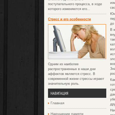
из
поступательного процесса, в ходе
св
которого изменяются его...
Юн
пе
Стресс и его особенности
до
В 
вн
та
ка
во
ис
зл
во
Одним из наиболее
Зн
распространенных в наши дни
ро
аффектов является стресс. В
современной жизни стрессы играют
Ка
значительную роль.
го
ср
НАВИГАЦИЯ
да
уб
Главная
др
На
Нарушение памяти