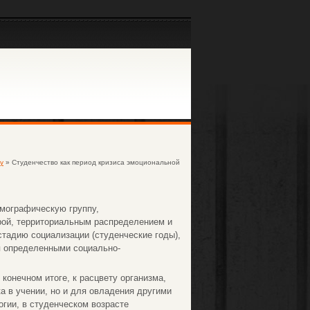
у
» Студенчество как период кризиса эмоциональной
емографическую группу,
рой, территориальным распределением и
стадию социализации (студенческие годы),
я определенными социально-
 конечном итоге, к расцвету организма,
а в учении, но и для овладения другими
огии, в студенческом возрасте