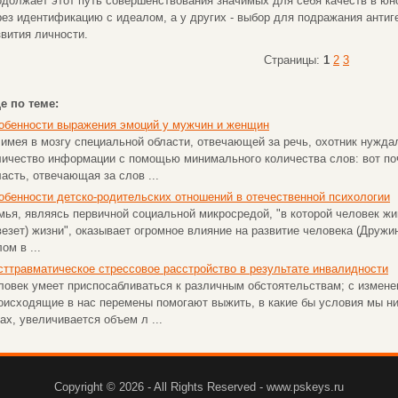
одолжает этот путь совершенствования значимых для себя качеств в юно
рез идентификацию с идеалом, а у других - выбор для подражания антиг
звития личности.
Страницы:
1
2
3
е по теме:
обенности выражения эмоций у мужчин и женщин
 имея в мозгу специальной области, отвечающей за речь, охотник нужда
личество информации с помощью минимального количества слов: вот поч
ласть, отвечающая за слов ...
обенности детско-родительских отношений в отечественной психологии
мья, являясь первичной социальной микросредой, "в которой человек жив
везет) жизни", оказывает огромное влияние на развитие человека (Дружини
ом в ...
сттравматическое стрессовое расстройство в результате инвалидности
ловек умеет приспосабливаться к различным обстоятельствам; с измен
оисходящие в нас перемены помогают выжить, в какие бы условия мы ни
ах, увеличивается объем л ...
Copyright © 2026 - All Rights Reserved - www.pskeys.ru