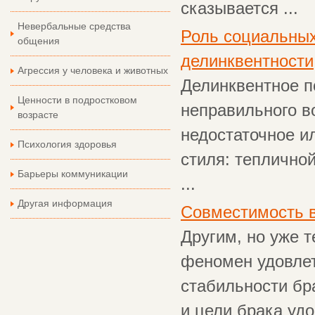
сказывается ...
Невербальные средства
Роль социальных
общения
делинквентности
Агрессия у человека и животных
Делинквентное по
Ценности в подростковом
неправильного в
возрасте
недостаточное и
Психология здоровья
стиля: тепличной
Барьеры коммуникации
...
Другая информация
Совместимость в
Другим, но уже 
феномен удовлет
стабильности бра
и цели брака уд