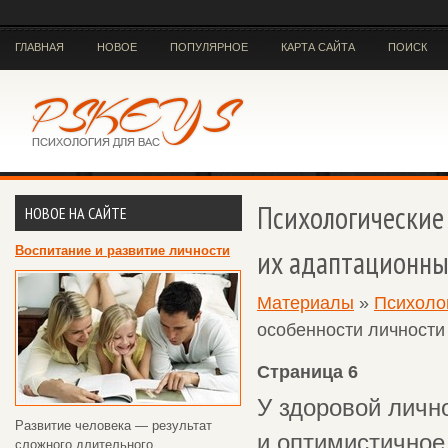
ГЛАВНАЯ
НОВОЕ
ПОПУЛЯРНОЕ
КАРТА САЙТА
ПОИСК
Психологические
НОВОЕ НА САЙТЕ
Воспитание и развитие личности
их адаптационны
Материалы
»
Психоло
особенности личности
Страница 6
У здоровой личн
Развитие человека — результат
и оптимистичное 
сложного длительного