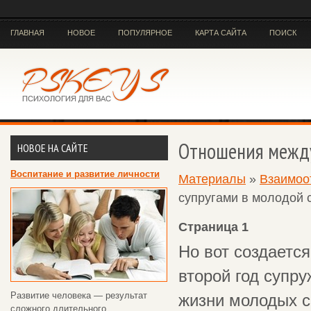
ГЛАВНАЯ
НОВОЕ
ПОПУЛЯРНОЕ
КАРТА САЙТА
ПОИСК
Отношения между
НОВОЕ НА САЙТЕ
Воспитание и развитие личности
Материалы
»
Взаимоо
супругами в молодой 
Страница 1
Но вот создаетс
второй год супру
Развитие человека — результат
жизни молодых с
сложного длительного