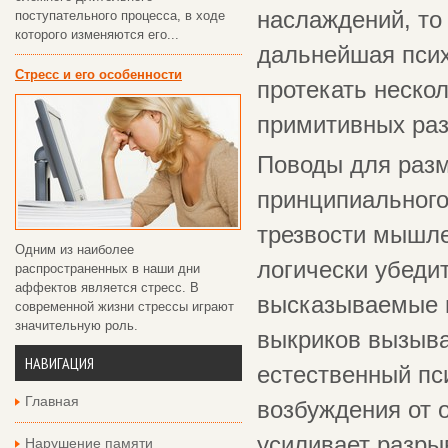
наслаждений, то
поступательного процесса, в ходе
которого изменяются его...
дальнейшая псих
Стресс и его особенности
протекать неско
примитивных раз
Поводы для разм
принципиального
трезвости мышле
Одним из наиболее
логически убедит
распространенных в наши дни
аффектов является стресс. В
высказываемые 
современной жизни стрессы играют
значительную роль.
выкриков вызывае
НАВИГАЦИЯ
естественный пс
Главная
возбуждения от 
усиливает разры
Нарушение памяти