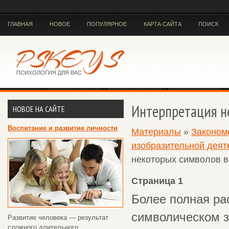
ГЛАВНАЯ
НОВОЕ
ПОПУЛЯРНОЕ
КАРТА САЙТА
ПОИСК
Интерпретация н
НОВОЕ НА САЙТЕ
Воспитание и развитие личности
Материалы
»
Законом
изобразительной деяте
некоторых символов в
Страница 1
Более полная ра
символическом з
Развитие человека — результат
сложного длительного