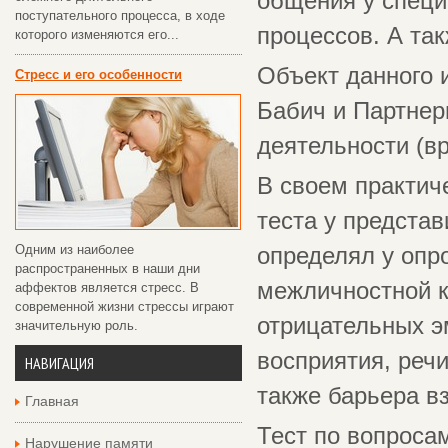
общения у специ
поступательного процесса, в ходе
процессов. А та
которого изменяются его...
Объект данного 
Стресс и его особенности
Бабич и Партнер
деятельности (в
В своем практич
теста у предста
Одним из наиболее
определял у опр
распространенных в наши дни
межличностной к
аффектов является стресс. В
современной жизни стрессы играют
отрицательных э
значительную роль.
восприятия, речи
НАВИГАЦИЯ
также барьера в
Главная
Тест по вопроса
Нарушение памяти