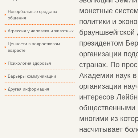
эволюции Земли -
монетные систем
Невербальные средства
общения
политики и экон
Агрессия у человека и животных
брауншвейгской 
президентом Бер
Ценности в подростковом
возрасте
организации подо
Психология здоровья
странах. По прос
Академии наук в
Барьеры коммуникации
организации нау
Другая информация
интересов Лейбн
общественными и
многими из кото
насчитывает бол