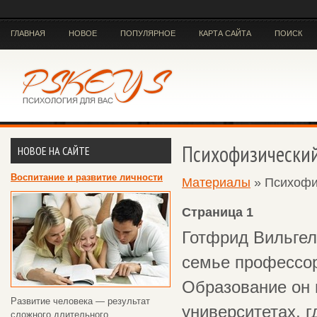
ГЛАВНАЯ
НОВОЕ
ПОПУЛЯРНОЕ
КАРТА САЙТА
ПОИСК
Психофизический
НОВОЕ НА САЙТЕ
Воспитание и развитие личности
Материалы
» Психофи
Страница 1
Готфрид Вильгел
семье профессор
Образование он 
Развитие человека — результат
университетах, 
сложного длительного