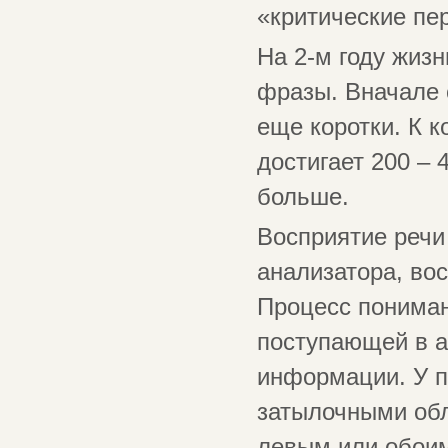
«критические пе
На 2-м году жиз
фразы. Вначале о
еще коротки. К к
достигает 200 – 
больше.
Восприятие речи
анализатора, во
Процесс пониман
поступающей в а
информации. У п
затылочными обл
левым или обои