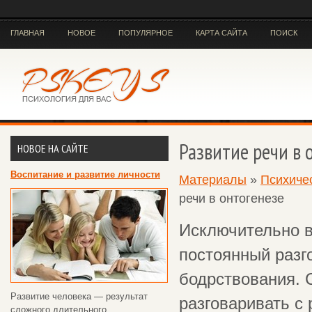
ГЛАВНАЯ
НОВОЕ
ПОПУЛЯРНОЕ
КАРТА САЙТА
ПОИСК
Развитие речи в 
НОВОЕ НА САЙТЕ
Воспитание и развитие личности
Материалы
»
Психичес
речи в онтогенезе
Исключительно в
постоянный разг
бодрствования. 
Развитие человека — результат
разговаривать с 
сложного длительного