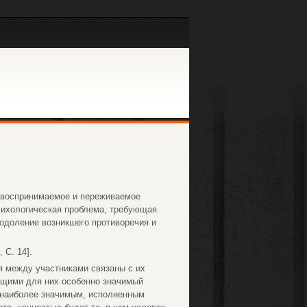
, воспринимаемое и переживаемое
психологическая проблема, требующая
одоление возникшего противоречия и
С. 14].
я между участниками связаны с их
щими для них особенно значимый
о наиболее значимым, исполненным