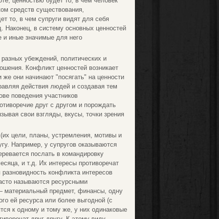
те, ценностью будет то, в чем человек
ком средств существования,
т то, в чем супруги видят для себя
д. Наконец, в систему основных ценностей
е и иные значимые для него
и разных убеждений, политических и
ношения. Конфликт ценностей возникает
 же они начинают "посягать" на ценности
равляя действия людей и создавая тем
ове поведения участников
отиворечие друг с другом и порождать
зывая свои взгляды, вкусы, точки зрения
(их цели, планы, устремления, мотивы и
гу. Например, у супругов оказываются
еревается послать в командировку
есяца, и т.д. Их интересы противоречат
я разновидность конфликта интересов
часто называются ресурсными
 – материальный предмет, финансы, одну
ого ей ресурса или более выгодной (с
ятся к одному и тому же, у них одинаковые
тиворечат друг другу. К этому виду