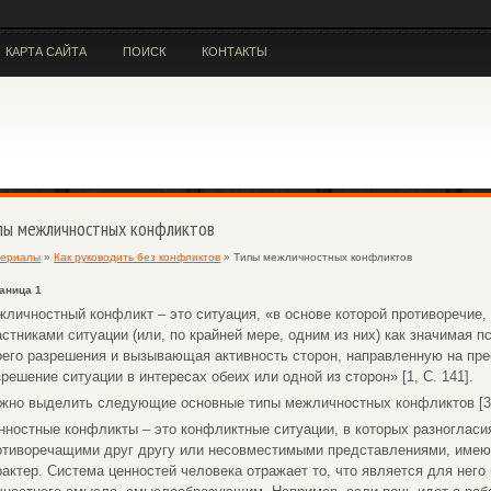
КАРТА САЙТА
ПОИСК
КОНТАКТЫ
пы межличностных конфликтов
ериалы
»
Как руководить без конфликтов
» Типы межличностных конфликтов
аница 1
жличностный конфликт – это ситуация, «в основе которой противоречие
астниками ситуации (или, по крайней мере, одним из них) как значимая 
оего разрешения и вызывающая активность сторон, направленную на пре
зрешение ситуации в интересах обеих или одной из сторон» [1, С. 141].
жно выделить следующие основные типы межличностных конфликтов [3, 
нностные конфликты – это конфликтные ситуации, в которых разногласи
отиворечащими друг другу или несовместимыми представлениями, имею
рактер. Система ценностей человека отражает то, что является для нег