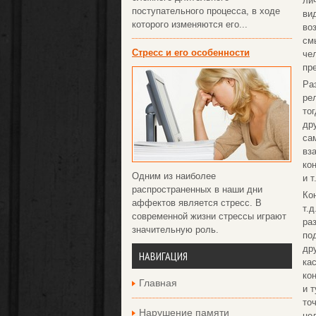
ли
поступательного процесса, в ходе
ви
которого изменяются его...
во
см
Стресс и его особенности
че
пр
Ра
ре
то
др
са
вз
ко
Одним из наиболее
и т
распространенных в наши дни
Ко
аффектов является стресс. В
т.
современной жизни стрессы играют
ра
значительную роль.
по
др
НАВИГАЦИЯ
ка
ко
Главная
и 
то
Нарушение памяти
це