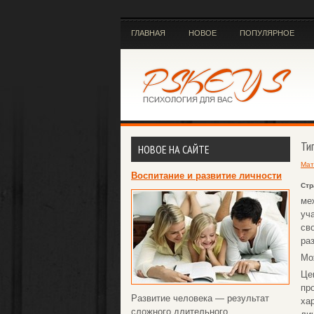
ГЛАВНАЯ
НОВОЕ
ПОПУЛЯРНОЕ
Ти
НОВОЕ НА САЙТЕ
Мат
Воспитание и развитие личности
Стр
ме
уч
св
ра
Мо
Це
пр
Развитие человека — результат
ха
сложного длительного