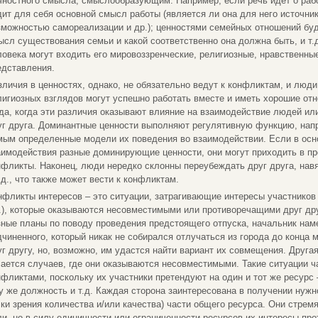
чностного смысла, смыслообразующим. Например, если речь идет о рабо
дит для себя основной смысл работы (является ли она для него источни
зможностью самореализации и др.); ценностями семейных отношений буде
ысл существования семьи и какой соответственно она должна быть, и т.
ловека могут входить его мировоззренческие, религиозные, нравственны
едставления.
зличия в ценностях, однако, не обязательно ведут к конфликтам, и люд
лигиозных взглядов могут успешно работать вместе и иметь хорошие от
гда, когда эти различия оказывают влияние на взаимодействие людей или
уг друга. Доминантные ценности выполняют регулятивную функцию, нап
мым определенные модели их поведения во взаимодействии. Если в осн
аимодействия разные доминирующие ценности, они могут приходить в пр
нфликты. Наконец, люди нередко склонны переубеждать друг друга, навя
.д., что также может вести к конфликтам.
нфликты интересов – это ситуации, затрагивающие интересы участников 
д.), которые оказываются несовместимыми или противоречащими друг дру
зные планы по поводу проведения предстоящего отпуска, начальник нам
дчиненного, который никак не собирался отлучаться из города до конца м
уг другу, но, возможно, им удастся найти вариант их совмещения. Друга
сается случаев, где они оказываются несовместимыми. Такие ситуации 
нфликтами, поскольку их участники претендуют на один и тот же ресурс
ту же должность и т.д. Каждая сторона заинтересована в получении нужн
чки зрения количества и/или качества) части общего ресурса. Они стрем
ли, но в силу единичности или ограниченности ресурсов их интересы про