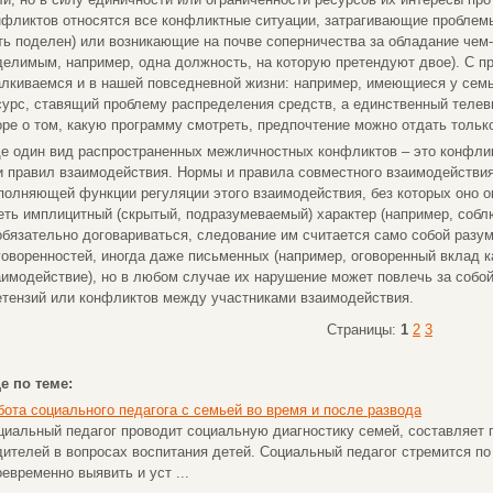
нфликтов относятся все конфликтные ситуации, затрагивающие проблем
ть поделен) или возникающие на почве соперничества за обладание чем-
делимым, например, одна должность, на которую претендуют двое). С п
алкиваемся и в нашей повседневной жизни: например, имеющиеся у сем
сурс, ставящий проблему распределения средств, а единственный телеви
оре о том, какую программу смотреть, предпочтение можно отдать тольк
е один вид распространенных межличностных конфликтов – это конфлик
и правил взаимодействия. Нормы и правила совместного взаимодействи
полняющей функции регуляции этого взаимодействия, без которых оно 
еть имплицитный (скрытый, подразумеваемый) характер (например, собл
обязательно договариваться, следование им считается само собой разу
говоренностей, иногда даже письменных (например, оговоренный вклад к
аимодействие), но в любом случае их нарушение может повлечь за собой
етензий или конфликтов между участниками взаимодействия.
Страницы:
1
2
3
е по теме:
бота социального педагога с семьей во время и после развода
циальный педагог проводит социальную диагностику семей, составляет
дителей в вопросах воспитания детей. Социальный педагог стремится по
оевременно выявить и уст ...