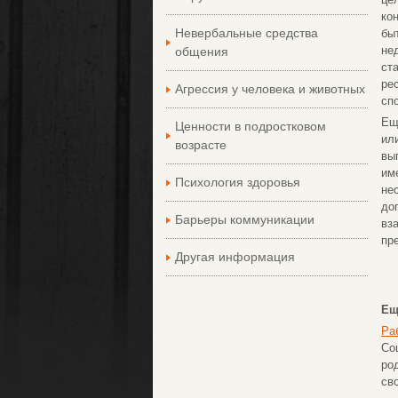
ко
Невербальные средства
бы
не
общения
ст
ре
Агрессия у человека и животных
сп
Ещ
Ценности в подростковом
ил
возрасте
вы
им
Психология здоровья
не
до
Барьеры коммуникации
вз
пр
Другая информация
Ещ
Ра
Со
ро
св