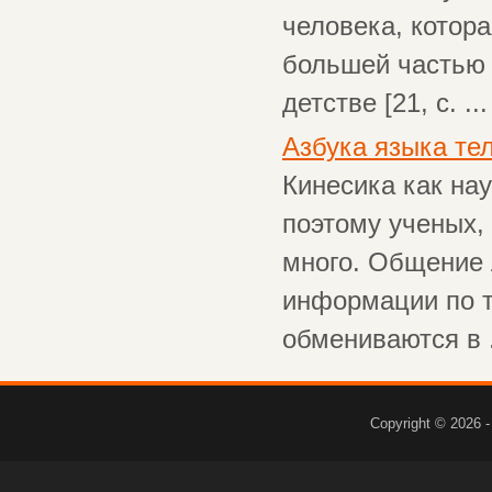
человека, котор
большей частью 
детстве [21, с. ...
Азбука языка те
Кинесика как на
поэтому ученых,
много. Общение 
информации по т
обмениваются в .
Copyright © 2026 -