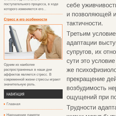
себе уживчивост
поступательного процесса, в ходе
которого изменяются его...
и позволяющей и
Стресс и его особенности
тактичности.
Третьим условие
адаптации высту
супругов, их отн
сути это услови
Одним из наиболее
же психофизиоло
распространенных в наши дни
аффектов является стресс. В
прекращение дей
современной жизни стрессы играют
значительную роль.
возбудимость не
НАВИГАЦИЯ
ощущений при п
Главная
Трудности адапт
Нарушение памяти