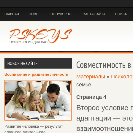
ГЛАВНАЯ
НОВОЕ
ПОПУЛЯРНОЕ
КАРТА САЙТА
ПОИСК
Совместимость в
НОВОЕ НА САЙТЕ
Воспитание и развитие личности
Материалы
»
Психоло
семье
Страница 4
Второе условие 
адаптации — эт
Развитие человека — результат
взаимоотношений
сложного длительного