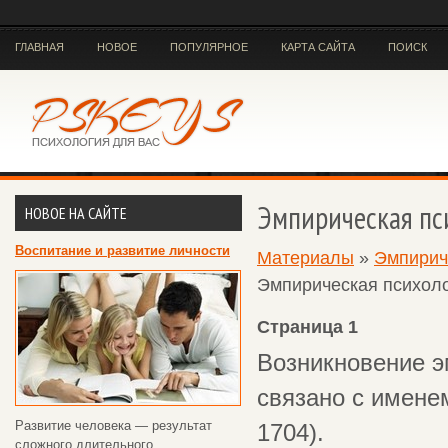
ГЛАВНАЯ
НОВОЕ
ПОПУЛЯРНОЕ
КАРТА САЙТА
ПОИСК
Эмпирическая пс
НОВОЕ НА САЙТЕ
Воспитание и развитие личности
Материалы
»
Эмпирич
Эмпирическая психоло
Страница 1
Возникновение э
связано с имене
Развитие человека — результат
1704).
сложного длительного