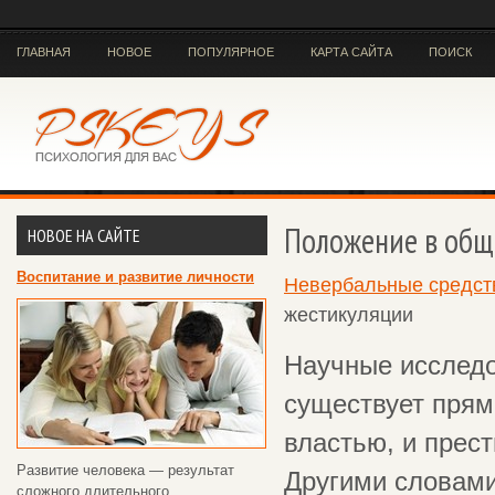
ГЛАВНАЯ
НОВОЕ
ПОПУЛЯРНОЕ
КАРТА САЙТА
ПОИСК
Положение в общ
НОВОЕ НА САЙТЕ
Воспитание и развитие личности
Невербальные средст
жестикуляции
Научные исследо
существует прям
властью, и прес
Развитие человека — результат
Другими словам
сложного длительного