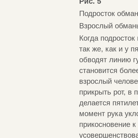
Рис. 5
Подросток обма
Взрослый обман
Когда подросток 
так же, как и у 
обводят линию гу
становится боле
взрослый челове
прикрыть рот, в 
делается пятиле
момент рука укло
прикосновение к 
усовершенствова