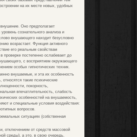
остроении на их месте новых, удобных
 внушение. Оно предполагает
 уровень сознательного анализа и
 слово внушающего находит безусловно
ению возрастает. Функция активного
тствие его реальным свойствам
 в проверке постепенно ослабевает до
внушающего, с восприятием окружающего
нением особых гипнотических техник.
енно внушаемые, и эта их особенность
 относятся такие психические
олноценности, покорность,
ональная впечатлительность, слабость
ихических особенностей на внушаемость,
ияют и специальные условия воздействия:
еотипных вопросов.
ремальных ситуациях (собственная
и, отключением от средств массовой
й среды), а это, в свою очередь,