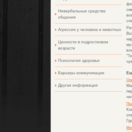
фо
см
Невербальные средства
во
общения
сп
Ри
Агрессия у человека и животных
Во
на
Ценности в подростковом
му
возрасте
вл
"Т
Психология здоровья
чу
Барьеры коммуникации
Ещ
Оп
Другая информация
Ма
пе
чел
По
Кл
от
Гур
Ме