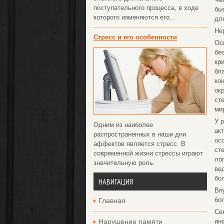
поступательного процесса, в ходе
бы
которого изменяются его...
дл
Не
Стресс и его особенности
Ос
бе
кр
бл
ко
ок
ст
ми
У 
Одним из наиболее
ак
распространенных в наши дни
ос
аффектов является стресс. В
ст
современной жизни стрессы играют
ло
значительную роль.
ве
бо
НАВИГАЦИЯ
Вн
бол
Главная
Се
Нарушение памяти
ин