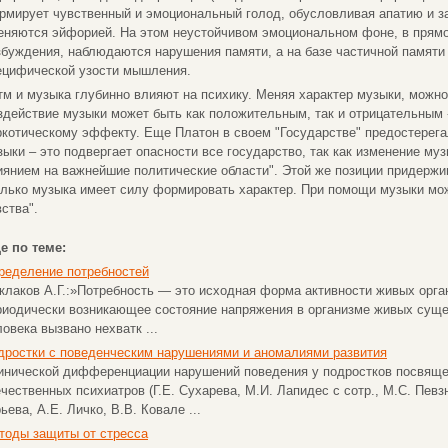
рмирует чувственный и эмоциональный голод, обусловливая апатию и з
еняются эйфорией. На этом неустойчивом эмоциональном фоне, в прямо
збуждения, наблюдаются нарушения памяти, а на базе частичной памят
ецифической узости мышления.
тм и музыка глубинно влияют на психику. Меняя характер музыки, можн
здействие музыки может быть как положительным, так и отрицательны
ркотическому эффекту. Еще Платон в своем "Государстве" предостерегал
зыки – это подвергает опасности все государство, так как изменение му
иянием на важнейшие политические области". Этой же позиции придержи
олько музыка имеет силу формировать характер. При помощи музыки мо
вства".
е по теме:
ределение потребностей
клаков А.Г.:»Потребность — это исходная форма активности живых орга
риодически возникающее состояние напряжения в организме живых сущес
овека вызвано нехватк ...
дростки с поведенческим нарушениями и аномалиями развития
инической дифференциации нарушений поведения у подростков посвяще
ечественных психиатров (Г.Е. Сухарева, М.И. Лапидес с сотр., М.С. Певзн
ьева, А.Е. Личко, В.В. Ковале ...
тоды защиты от стресса