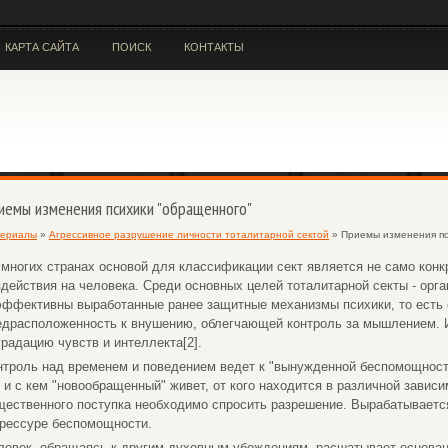
КАРТА САЙТА
ПОИСК
КОНТАКТЫ
иемы изменения психики "обращенного"
ериалы
»
Агрессивное разрушение личности тоталитарной сектой
» Приемы изменения пс
 многих странах основой для классификации сект является не само конк
здействия на человека. Среди основных целей тоталитарной секты - орга
эффективны выработанные ранее защитные механизмы психики, то есть
едрасположенность к внушению, облегчающей контроль за мышлением. И 
градацию чувств и интеллекта[2].
нтроль над временем и поведением ведет к "вынужденной беспомощности
е и с кем "новообращенный" живет, от кого находится в различной завис
щественного поступка необходимо спросить разрешение. Вырабатываетс
дрессуре беспомощности.
ловек, обращаясь к другим духовным убеждениям, расшатывает основан