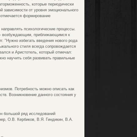
аторможенность, которые периодически
й зависимости от уровня эмоционального
и отмечается формирование
о направлять психологические процессы.
м - возбуждающим, приближающимся к
: "Нужно избегать введения нового рода
зыкального стиля всегда сопровождается
вался и Аристотель, который отмечал:
жно научить себя развивать правильные
низмов. Потребность можно описать как
тв. Возникновение данного состояния у
н большой ряд исследований
ер, О.В. Кербиков, В.Я. Гиндикин, В.А.