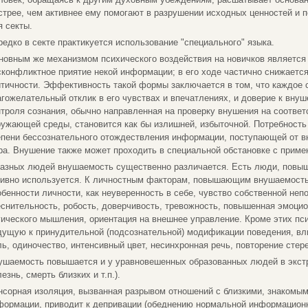
стрее, чем активнее ему помогают в разрушении исходных ценностей и п
я секты.
редко в секте практикуется использование "специального" языка.
новным же механизмом психического воздействия на новичков является
сконфликтное приятие некой информации; в его ходе частично снижается
итичности. Эффективность такой формы заключается в том, что каждое
агожелательный отклик в его чувствах и впечатлениях, и доверие к внуш
нтроля сознания, обычно направленная на проверку внушения на соотве
ружающей среды, становится как бы излишней, избыточной. Потребность
епени бессознательного отождествления информации, поступающей от 
ра. Внушение также может проходить в специальной обстановке с приме
разных людей внушаемость существенно различается. Есть люди, повыш
тивно используется. К личностным факторам, повышающим внушаемость,
обенности личности, как неуверенность в себе, чувство собственной неп
еснительность, робость, доверчивость, тревожность, повышенная эмоци
гического мышления, ориентация на внешнее управление. Кроме этих пс
дущую к принудительной (подсознательной) модификации поведения, вл
ль, одиночество, интенсивный цвет, несинхронная речь, повторение стер
ушаемость повышается и у уравновешенных образованных людей в экст
езнь, смерть близких и т.п.).
нсорная изоляция, вызванная разрывом отношений с близкими, знакомым
формации, приводит к депривации (обеднению нормальной информационно