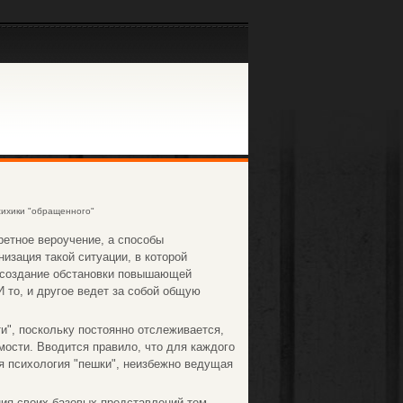
ихики "обращенного"
ретное вероучение, а способы
низация такой ситуации, в которой
 создание обстановки повышающей
то, и другое ведет за собой общую
", поскольку постоянно отслеживается,
имости. Вводится правило, что для каждого
я психология "пешки", неизбежно ведущая
ия своих базовых представлений тем