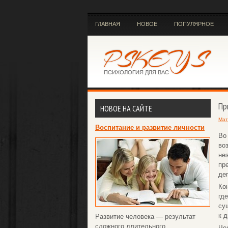
ГЛАВНАЯ
НОВОЕ
ПОПУЛЯРНОЕ
Пр
НОВОЕ НА САЙТЕ
Мат
Воспитание и развитие личности
Во
во
не
пр
де
Ко
гд
су
к 
Развитие человека — результат
сложного длительного
Че