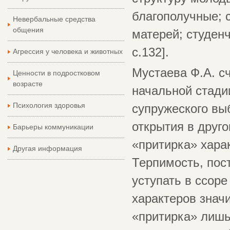
благополучные; 
Невербальные средства
общения
матерей; студен
с.132].
Агрессия у человека и животных
Мустаева Ф.А. сч
Ценности в подростковом
возрасте
начальной стади
Психология здоровья
супружеского вы
открытия в друго
Барьеры коммуникации
«притирка» харак
Другая информация
Терпимость, пос
уступать в ссоре
характеров знач
«притирка» лишь