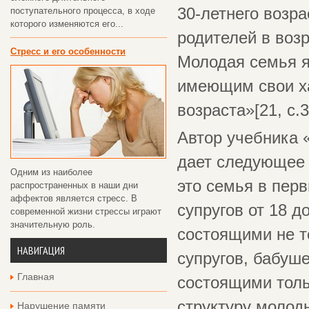
30-летнего возра
поступательного процесса, в ходе
которого изменяются его...
родителей в возр
Стресс и его особенности
Молодая семья 
имеющим свои ха
возраста»[21, с.3
Автор учебника 
дает следующее 
Одним из наиболее
это семья в перв
распространенных в наши дни
аффектов является стресс. В
супругов от 18 
современной жизни стрессы играют
значительную роль.
состоящими не то
НАВИГАЦИЯ
супругов, бабуш
Главная
состоящими тольк
структуру молод
Нарушение памяти