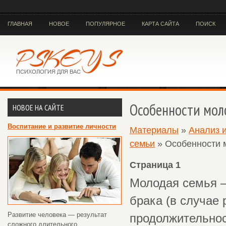
ГЛАВНАЯ
НОВОЕ
ПОПУЛЯРНОЕ
КАРТА САЙТА
ПОИСК
Особенности мол
НОВОЕ НА САЙТЕ
Воспитание и развитие личности
Материалы
»
Анализ 
семьи
» Особенности 
Страница 1
Молодая семья –
брака (в случае 
Развитие человека — результат
продолжительност
сложного длительного