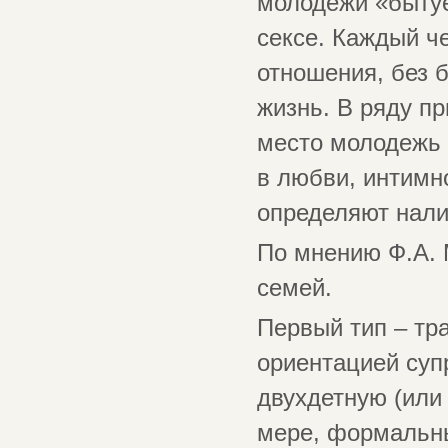
молодёжи «бытуе
сексе. Каждый ч
отношения, без 
жизнь. В ряду п
место молодежь 
в любви, интимн
определяют налич
По мнению Ф.А. 
семей.
Первый тип – тр
ориентацией суп
двухдетную (или
мере, формальны