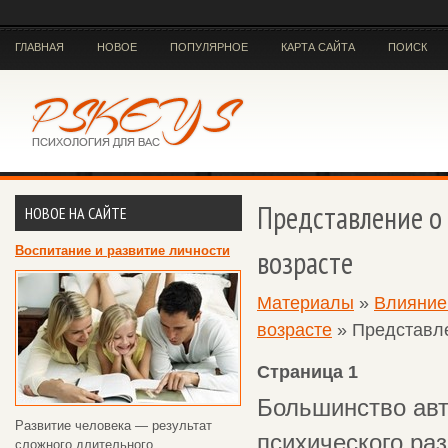
ГЛАВНАЯ
НОВОЕ
ПОПУЛЯРНОЕ
КАРТА САЙТА
ПОИСК
Представление о
НОВОЕ НА САЙТЕ
Воспитание и развитие личности
возрасте
Материалы
»
Влияние 
возрасте
» Представле
Страница 1
Большинство авт
Развитие человека — результат
психического ра
сложного длительного