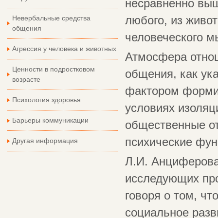
несравненно выш
Невербальные средства
любого, из живот
общения
человеческого м
Агрессия у человека и животных
Атмосфера отнош
Ценности в подростковом
общения, как ук
возрасте
фактором формир
Психология здоровья
условиях изоляц
Барьеры коммуникации
общественные от
психические функ
Другая информация
Л.И. Анциферова
исследующих про
говоря о том, чт
социальное разви