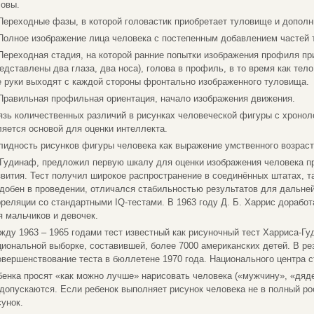
ловы.
 Переходные фазы, в которой головастик приобретает туловище и допол
 Полное изображение лица человека с постепенным добавлением частей 
 Переходная стадия, на которой ранние попытки изображения профиля 
редставлены два глаза, два носа), голова в профиль, в то время как те
е руки выходят с каждой стороны фронтально изображенного туловища.
 Правильная профильная ориентация, начало изображения движения.
язь количественных различий в рисунках человеческой фигуры с хроно
ляется основой для оценки интеллекта.
лидность рисунков фигуры человека как выражение умственного возраст
 Гудинаф, предложил первую шкалу для оценки изображения человека п
звития. Тест получил широкое распространение в соединённых штатах, т
удобен в проведении, отличался стабильностью результатов для дальне
рреляции со стандартными IQ-тестами. В 1963 году Д. Б. Харрис дорабо
я мальчиков и девочек.
жду 1963 – 1965 годами тест известный как рисуночный тест Харриса-Г
циональной выборке, составившей, более 7000 американских детей. В р
овершенствование теста в бюллетене 1970 года. Национального центра ст
бенка просят «как можно лучше» нарисовать человека («мужчину», «дяд
 допускаются. Если ребенок выполняет рисунок человека не в полный ро
сунок.