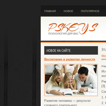
ГЛАВНАЯ
НОВОЕ
ПОПУЛЯРНОЕ
Эт
НОВОЕ НА САЙТЕ
Мат
Воспитание и развитие личности
раз
Стр
Ис
из
Ри
[3].
Со
1.
Развитие человека — результат
2.
сложного длительного