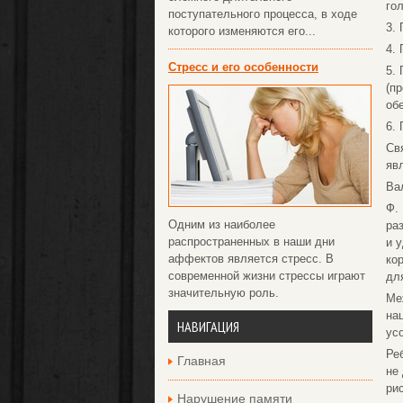
го
поступательного процесса, в ходе
3.
которого изменяются его...
4.
Стресс и его особенности
5.
(п
об
6.
Св
яв
Ва
Ф.
Одним из наиболее
ра
распространенных в наши дни
и 
аффектов является стресс. В
ко
современной жизни стрессы играют
дл
значительную роль.
Ме
на
НАВИГАЦИЯ
ус
Ре
Главная
не
ри
Нарушение памяти