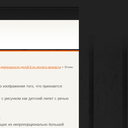
деятельности детей 6-ти летнего возраста
» Этапы
 изображения того, что признается
 с рисунком как детский лепет с речью
.
дящих из непропорционально большой