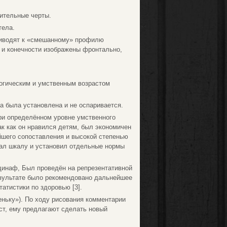
нительные черты.
тела.
приводят к «смешанному» профилю
ло и конечности изображены фронтально,
логическим и умственным возрастом
а была установлена и не оспаривается.
ри определённом уровне умственного
ак как он нравился детям, был экономичен
йшего сопоставления и высокой степенью
тал шкалу и установил отдельные нормы
удинаф, Был проведён на репрезентативной
езультате было рекомендовано дальнейшее
атистики по здоровью [3].
еньку»). По ходу рисования комментарии
ст, ему предлагают сделать новый