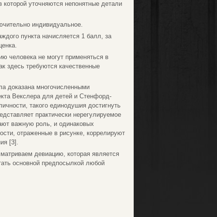
в которой уточняются непонятные детали
ючительно индивидуальное.
ждого пункта начисляется 1 балл, за
ценка.
ию человека не могут применяться в
ак здесь требуются качественные
ыла доказана многочисленными
екта Векслера для детей и Стенфорд-
личности, такого единодушия достигнуть
редставляет практически нерегулируемое
ают важную роль, и одинаковых
ности, отраженные в рисунке, коррелируют
я [3].
сматриваем девиацию, которая является
тать основной предпосылкой любой