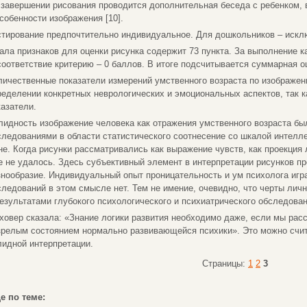
 завершении рисования проводится дополнительная беседа с ребенком, 
особенности изображения [10].
стирование предпочтительно индивидуальное. Для дошкольников – искл
ала признаков для оценки рисунка содержит 73 пункта. За выполнение ка
соответствие критерию – 0 баллов. В итоге подсчитывается суммарная о
личественные показатели измерений умственного возраста по изображен
ределении конкретных неврологических и эмоциональных аспектов, так к
казатели.
лидность изображение человека как отражения умственного возраста б
следованиями в области статистического соотнесение со шкалой интелл
не. Когда рисунки рассматривались как выражение чувств, как проекция 
е не удалось. Здесь субъективный элемент в интерпретации рисунков п
знообразие. Индивидуальный опыт проницательность и ум психолога игр
следований в этом смысле нет. Тем не имение, очевидно, что черты лич
результатами глубокого психологического и психиатрического обследовани
ховер сказала: «Знание логики развития необходимо даже, если мы рас
зрелым состоянием нормально развивающейся психики». Это можно счи
лидной интерпретации.
Страницы:
1
2
3
е по теме: