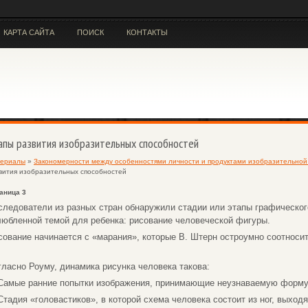
КАРТА САЙТА
ПОИСК
КОНТАКТЫ
апы развития изобразительных способностей
ериалы
»
Закономерности между особенностями личности и продуктами изобразительной 
вития изобразительных способностей
аница 3
следователи из разных стран обнаружили стадии или этапы графического
любленной темой для ребенка: рисование человеческой фигуры.
сование начинается с «марания», которые В. Штерн остроумно соотносит
гласно Роуму, динамика рисунка человека такова:
 Самые ранние попытки изображения, принимающие неузнаваемую форму
 Стадия «головастиков», в которой схема человека состоит из ног, выхо