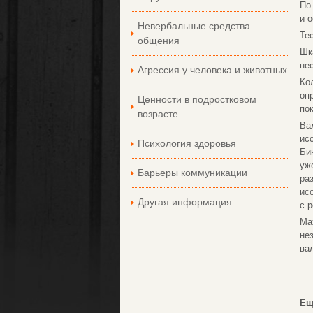
По
и 
Невербальные средства
Те
общения
Шк
не
Агрессия у человека и животных
Ко
оп
Ценности в подростковом
по
возрасте
Ва
ис
Психология здоровья
Би
уж
Барьеры коммуникации
ра
ис
Другая информация
с 
Ма
не
ва
Ещ