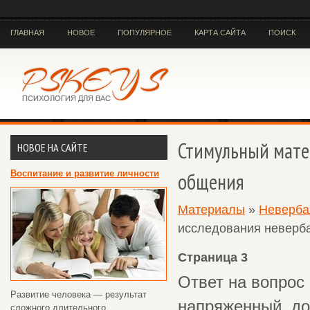
ГЛАВНАЯ
НОВОЕ
ПОПУЛЯРНОЕ
КАРТА САЙТА
ПОИСК
Стимульный мате
НОВОЕ НА САЙТЕ
Воспитание и развитие личности
общения
Материалы
»
Неверба
исследования неверб
Страница 3
Ответ на вопрос
Развитие человека — результат
напряженный, до
сложного длительного