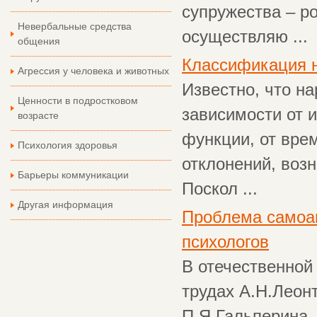
супружества – ро
Невербальные средства
осуществляю ...
общения
Классификация н
Агрессия у человека и животных
Известно, что н
Ценности в подростковом
зависимости от 
возрасте
функции, от вре
Психология здоровья
отклонений, воз
Барьеры коммуникации
Поскол ...
Другая информация
Проблема самоак
психологов
В отечественной
трудах А.Н.Леон
П.Я.Гальперина, 