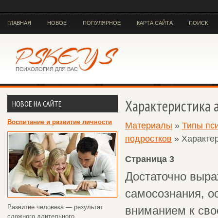
ГЛАВНАЯ
НОВОЕ
ПОПУЛЯРНОЕ
КАРТА САЙТА
ПОИСК
Характеристика 
НОВОЕ НА САЙТЕ
Воспитание и развитие личности
Материалы
»
Типы пс
подростков
» Характер
Страница 3
Достаточно выра
самосознания, о
Развитие человека — результат
вниманием к сво
сложного длительного