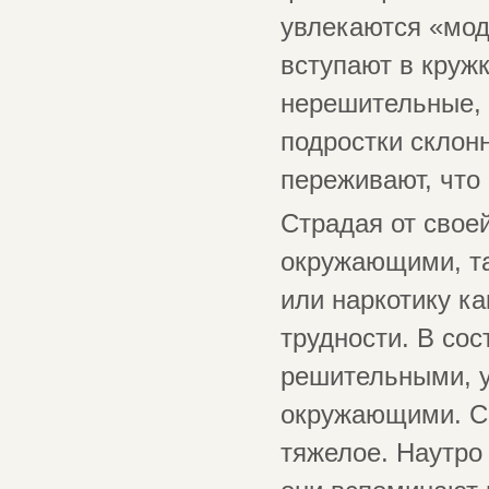
увлекаются «мод
вступают в круж
нерешительные, 
подростки склон
переживают, что
Страдая от свое
окружающими, та
или наркотику ка
трудности. В со
решительными, у
окружающими. Со
тяжелое. Наутро