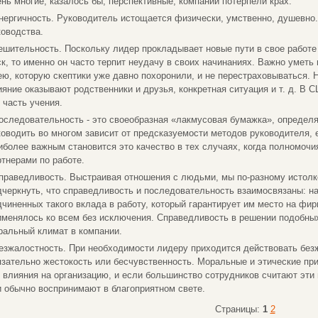
ень многие, казалось бы, перспективные, компании потерпели крах.
Энергичность. Руководитель истощается физически, умственно, душевно.
ководства.
Решительность. Поскольку лидер прокладывает новые пути в свое работе
ск, то именно он часто терпит неудачу в своих начинаниях. Важно уметь
ею, которую скептики уже давно похоронили, и не перестраховываться. 
ияние оказывают родственники и друзья, конкретная ситуация и т. д. В
 часть учения.
Последовательность - это своеобразная «лакмусовая бумажка», опреде
ководить во многом зависит от предсказуемости методов руководителя, 
иболее важным становится это качество в тех случаях, когда полномоч
ртнерами по работе.
Справедливость. Выстраивая отношения с людьми, мы по-разному истолк
дчеркнуть, что справедливость и последовательность взаимосвязаны: н
дчиненных такого вклада в работу, который гарантирует им место на фир
именялось ко всем без исключения. Справедливость в решении подобных
ральный климат в компании.
Безжалостность. При необходимости лидеру приходится действовать безж
язательно жестокость или бесчувственность. Моральные и этические п
о влияния на организацию, и если большинство сотрудников считают эти
и обычно воспринимают в благоприятном свете.
Страницы:
1
2