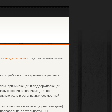
овочной деятельности
» Социально-психологический
они по доброй воле стремились достичь
группы, принимающей и поддерживающей
имать решения в значимых для нее
ральную роль в организации совместной
жить им (хотя и не всегда реально дать)
направление деятельности [55].