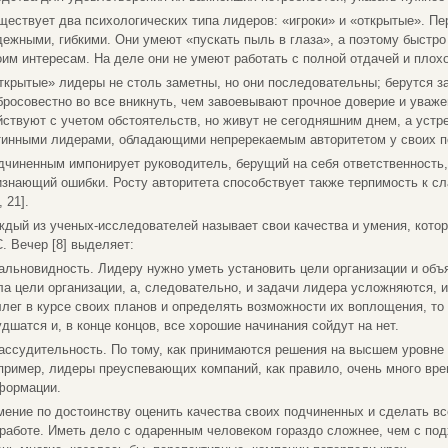
ществует два психологических типа лидеров: «игроки» и «открытые». 
дежными, гибкими. Они умеют «пускать пыль в глаза», а поэтому быстр
оим интересам. На деле они не умеют работать с полной отдачей и плох
ткрытые» лидеры не столь заметны, но они последовательны; берутся з
бросовестно во все вникнуть, чем завоевывают прочное доверие и уваже
йствуют с учетом обстоятельств, но живут не сегодняшним днем, а уст
тинными лидерами, обладающими непререкаемым авторитетом у своих п
дчиненным импонирует руководитель, берущий на себя ответственность
изнающий ошибки. Росту авторитета способствует также терпимость к 
, 21].
ждый из ученых-исследователей называет свои качества и умения, кото
С. Вечер [8] выделяет:
Дальновидность. Лидеру нужно уметь установить цели организации и об
ла цели организации, а, следовательно, и задачи лидера усложняются, 
ллег в курсе своих планов и определять возможности их воплощения, то
удшатся и, в конце концов, все хорошие начинания сойдут на нет.
Рассудительность. По тому, как принимаются решения на высшем уровне 
пример, лидеры преуспевающих компаний, как правило, очень много врем
формации.
Умение по достоинству оценить качества своих подчиненных и сделать в
 работе. Иметь дело с одаренным человеком гораздо сложнее, чем с под