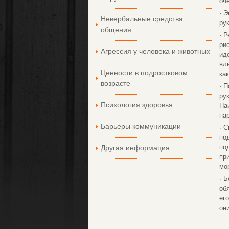
оч
· 
Невербальные средства
ру
общения
· 
ри
Агрессия у человека и животных
ид
вл
Ценности в подростковом
как
возрасте
· 
ру
Психология здоровья
На
па
Барьеры коммуникации
· 
по
по
Другая информация
пр
мо
· 
об
ег
он