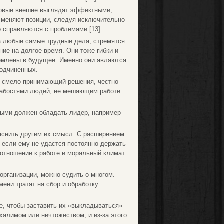
Первые внешне выглядят эффектными,
о меняют позиции, следуя исключительно
о справляются с проблемами [13].
а любые самые трудные дела, стремятся
ние на долгое время. Они тоже гибки и
ремлены в будущее. Именно они являются
одчиненных.
, смело принимающий решения, честно
слабостями людей, не мешающим работе
рыми должен обладать лидер, например
ъяснить другим их смысл. С расширением
и если ему не удастся постоянно держать
 отношение к работе и моральный климат
организации, можно судить о многом.
ени тратят на сбор и обработку
се, чтобы заставить их «выкладываться»
халимом или ничтожеством, и из-за этого