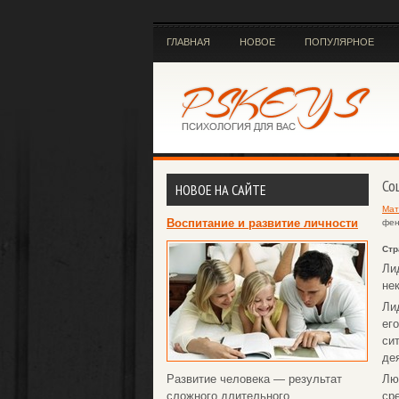
ГЛАВНАЯ
НОВОЕ
ПОПУЛЯРНОЕ
Со
НОВОЕ НА САЙТЕ
Мат
Воспитание и развитие личности
фен
Стр
Ли
не
Ли
ег
си
де
Развитие человека — результат
Лю
сложного длительного
ср