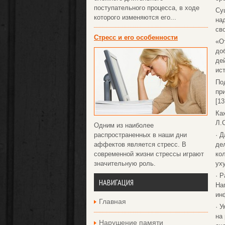
поступательного процесса, в ходе
Су
которого изменяются его...
на
св
Стресс и его особенности
«О
до
де
ис
По
пр
[13
Ка
Л.
Одним из наиболее
распространенных в наши дни
· 
аффектов является стресс. В
де
современной жизни стрессы играют
ко
значительную роль.
ух
· 
НАВИГАЦИЯ
На
ин
Главная
· 
на
Нарушение памяти