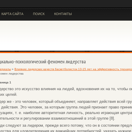
КАРТА САЙТА
ПОИСК
КОНТАКТЫ
циально-психологический феномен лидерства
ериалы
»
Влияние лидерских качеств баскетболисток 13-15 лет на эффективность тренир
омен лидерства
аница 1
дерство это искусство влияния на людей, вдохновения их на то, чтобы 
ких целей.
дер же - это человек, который объединяет, направляет действия всей 
о действия. Это человек, за которым группа людей признает право прин
туациях, т. е. наиболее авторитетная личность, реально играющая цент
ятельности и регулировании взаимоотношений в этой группе [8].
ди следуют за лидером, прежде всего потому, что он в состоянии предло
едства для удовлетворения их важнейших потребностей, указать нужное 