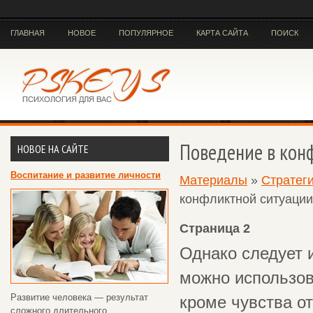
ГЛАВНАЯ
НОВОЕ
ПОПУЛЯРНОЕ
КАРТА САЙТА
ПОИСК
Поведение в кон
НОВОЕ НА САЙТЕ
Воспитание и развитие личности
Материалы
»
Стратег
конфликтной ситуации
Страница 2
Однако следует и
можно использов
Развитие человека — результат
кроме чувства о
сложного длительного