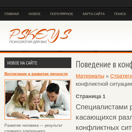
ГЛАВНАЯ
НОВОЕ
ПОПУЛЯРНОЕ
КАРТА САЙТА
ПОИСК
Поведение в кон
НОВОЕ НА САЙТЕ
Воспитание и развитие личности
Материалы
»
Стратег
конфликтной ситуации
Страница 1
Специалистами 
касающихся разл
Развитие человека — результат
конфликтных сит
сложного длительного