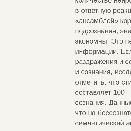
количество нейро
в ответную реак
«ансамблей» кор
подсознания, эн
экономны. Это п
информации. Есл
раздражения и с
и сознания, исс
отметить, что ст
составляет 100 –
сознания. Данны
что на бессозна
семантический а