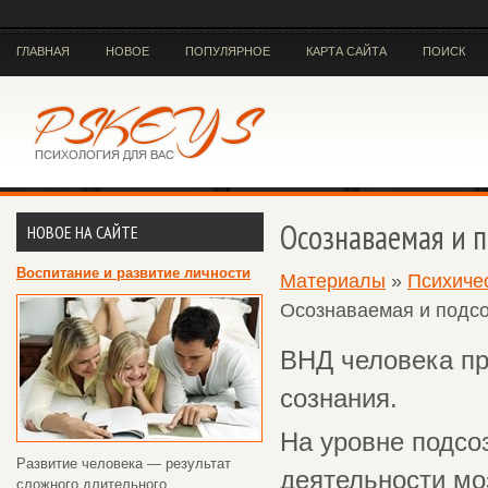
ГЛАВНАЯ
НОВОЕ
ПОПУЛЯРНОЕ
КАРТА САЙТА
ПОИСК
Осознаваемая и п
НОВОЕ НА САЙТЕ
Воспитание и развитие личности
Материалы
»
Психичес
Осознаваемая и подсо
ВНД человека пр
сознания.
На уровне подсо
Развитие человека — результат
деятельности мо
сложного длительного